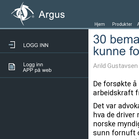
Hjem
Produkter
Arild Gustavsen
De forsøkte å
arbeidskraft 
Det var advok
hva de driver 
norske myndig
sunn fornuft o