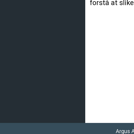
forstå at sli
Argus 