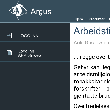
Hjem
Produkter
Arild Gustavsen
... ilegge ove
Gebyr kan ile
arbeidsmiljøl
tobakkskadelo
forskrifter. I
gjentatte bru
Overtredelses