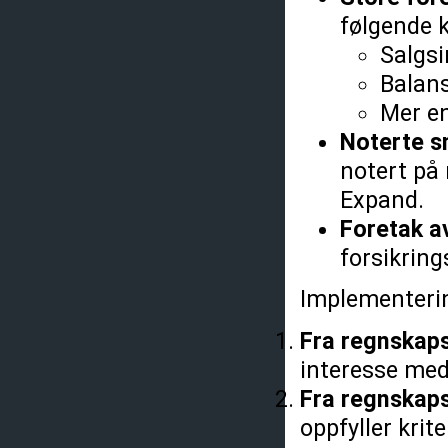
følgende k
Salgsi
Balans
Mer e
Noterte s
notert på
Expand.
Foretak a
forsikrin
Implementerin
Fra regnskap
interesse med
Fra regnskap
oppfyller krit