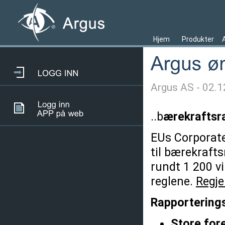
Hjem
Produkter
Argus AS - 02.
..b
ærekraftsr
EUs Corporate
til bærekrafts
rundt 1 200 vi
reglene.
Regje
Rapporterings
Store for