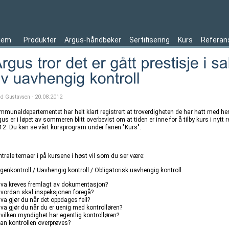
jem
Produkter
Argus-håndbøker
Sertifisering
Kurs
Referan
ld Gustavsen - 20.08.2012
mmunaldepartementet har helt klart registrert at troverdigheten de har hatt med hen
us er i løpet av sommeren blitt overbevist om at tiden er inne for å tilby kurs i nytt 
12. Du kan se vårt kursprogram under fanen "Kurs".
ntrale temaer i på kursene i høst vil som du ser være:
Egenkontroll / Uavhengig kontroll / Obligatorisk uavhengig kontroll.
Hva kreves fremlagt av dokumentasjon?
Hvordan skal inspeksjonen foregå?
va gjør du når det oppdages feil?
Hva gjør du når du er uenig med kontrolløren?
Hvilken myndighet har egentlig kontrolløren?
Kan kontrollen overprøves?