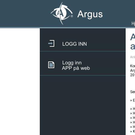
H
Ari
Ko
Arg
20
Se
» 
» 
» 
» H
» 
» 
» 