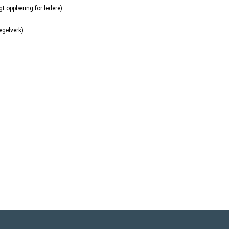
gt opplæring for ledere).
egelverk).