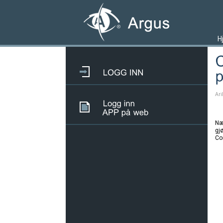
H
Ari
Nær
gjø
Cor