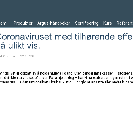
jem
Produkter
Argus-håndbøker
Sertifisering
Kurs
Referan
ld Gustavsen - 22.03.2020
ingslivet er opptatt av å holde hjulene i gang. Uten penger inn i kassen – stopper al
re det. Men ta viruset på alvor. For å hjelpe deg – har vi nå etablert en egen rutine
onavirus. Ta den umiddelbart i bruk slik at du unngår at ansatte eller andre blir smi