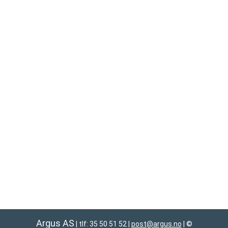
Argus AS
| tlf: 35 50 51 52
|
post@argus.no
|
©