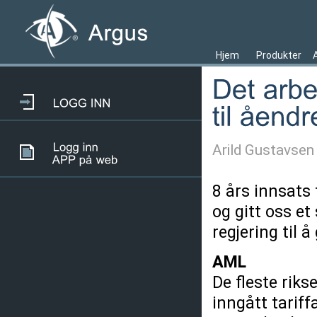
Hjem
Produkter
Arild Gustavsen
8 års innsats
og gitt oss et
regjering til 
AML
De fleste rik
inngått tariff