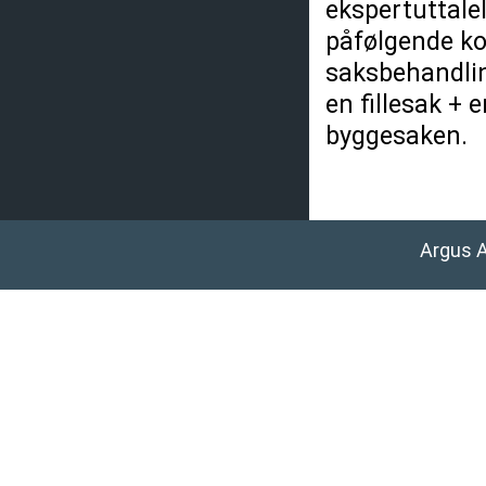
ekspertuttalel
påfølgende k
saksbehandlin
en fillesak + 
byggesaken.
Argus 