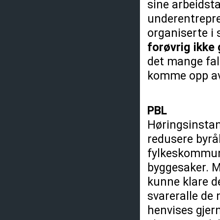
sine arbeidst
underentrepre
organiserte 
forøvrig ikke
det mange fall
komme opp av.
PBL
Høringsinstan
redusere byråk
fylkeskommune
byggesaker. 
kunne klare de
svareralle de 
henvises gjern