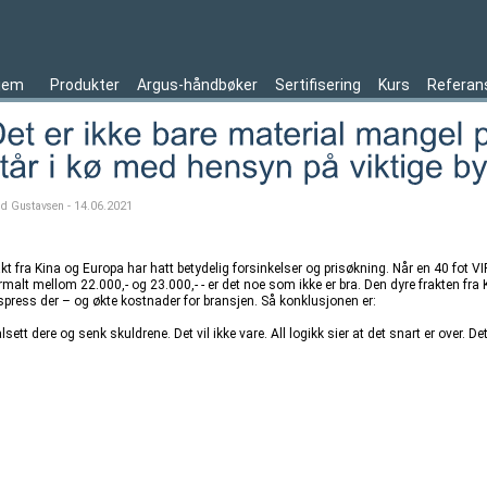
jem
Produkter
Argus-håndbøker
Sertifisering
Kurs
Referan
ld Gustavsen - 14.06.2021
kt fra Kina og Europa har hatt betydelig forsinkelser og prisøkning. Når en 40 fot VIP
malt mellom 22.000,- og 23.000,- - er det noe som ikke er bra. Den dyre frakten fra 
ispress der – og økte kostnader for bransjen. Så konklusjonen er:
lsett dere og senk skuldrene. Det vil ikke vare. All logikk sier at det snart er over