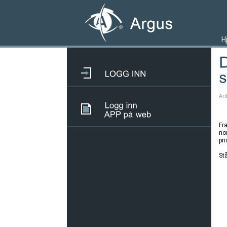
H
Ari
Fra
nor
pr
Stå