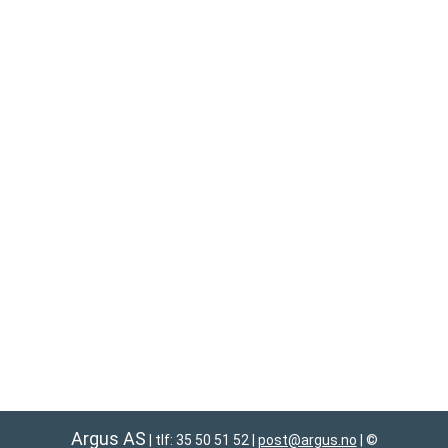
Argus AS
| tlf: 35 50 51 52
|
post@argus.no
|
©