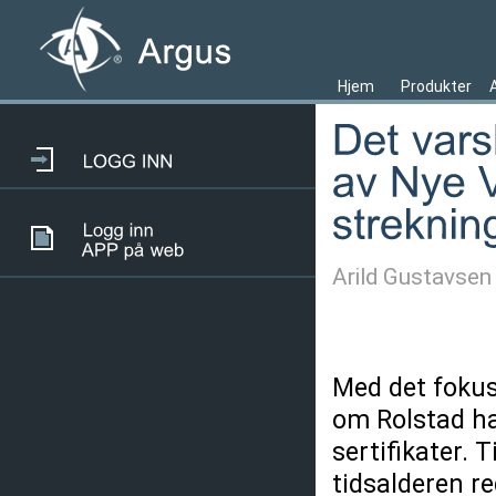
Hjem
Produkter
Arild Gustavsen
Med det fokuse
om Rolstad ha
sertifikater. 
tidsalderen r