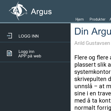
Hjem
Produkter
Arild Gustavsen
Flere og fler
plassert slik a
systemkontoret
skrivepulten d
unnslå – at 
sine i en trav
med å ta kont
normalt forrig