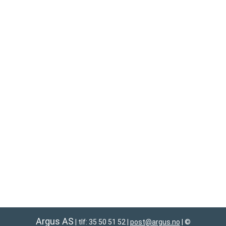
Argus AS
| tlf: 35 50 51 52
|
post@argus.no
|
©