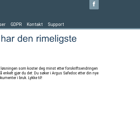
ser
GDPR
Kontakt
Support
en løsningen som koster deg minst etter forskriftsendringen
å enkelt gjør du det: Du søker i Argus Safedoc etter din nye
kumenter i bruk. Lykke til!