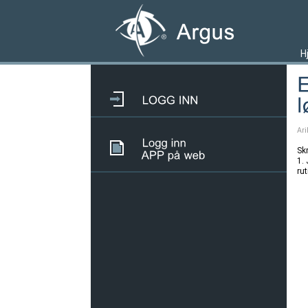
H
Ari
Skr
1.
rut