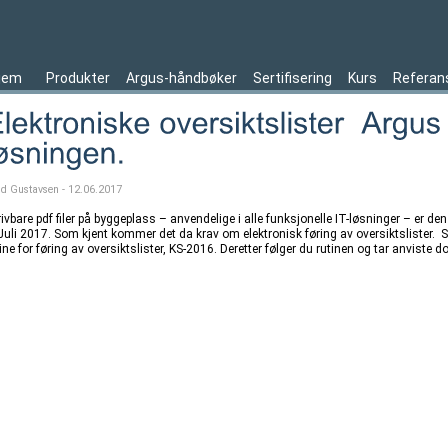
jem
Produkter
Argus-håndbøker
Sertifisering
Kurs
Referan
ld Gustavsen - 12.06.2017
ivbare pdf filer på byggeplass – anvendelige i alle funksjonelle IT-løsninger – er d
 Juli 2017. Som kjent kommer det da krav om elektronisk føring av oversiktslister. S
ine for føring av oversiktslister, KS-2016. Deretter følger du rutinen og tar anviste do