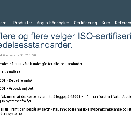
jem
Produkter
Argus-håndbøker
Sertifisering
Kurs
Referan
ld Gustavsen - 02.02.2020
nden nå er at våre kunder går for alle tre standarder:
01 - Kvalitet
001 - Det ytre miljø
001 - Arbeidsmiljøet
faktum er at det koster svært lite å legge på 45001 – når man først er i farta. Arbe
gus-systemer fra før.
ll til: Fremtiden består av sertifikater. Innkjøpere har ikke systemkompetanse og lette
rdere systemer.