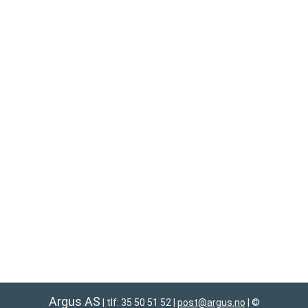
Argus AS
| tlf: 35 50 51 52
|
post@argus.no
|
©