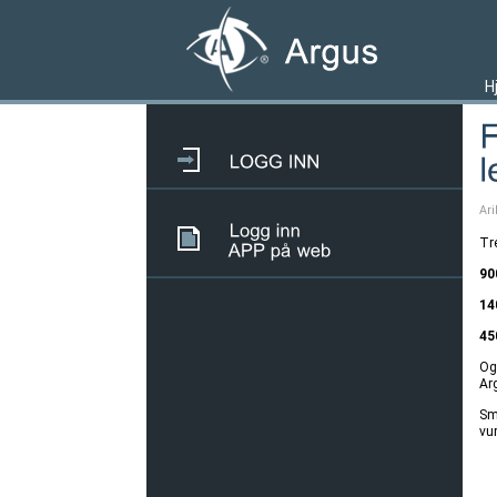
H
Ari
Tre
90
14
45
Og 
Ar
Sme
vu