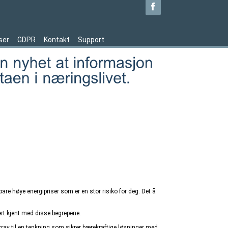
ser
GDPR
Kontakt
Support
 bare høye energipriser som er en stor risiko for deg. Det å
ert kjent med disse begrepene.
 krav til en tenkning som sikrer bærekraftige løsninger med