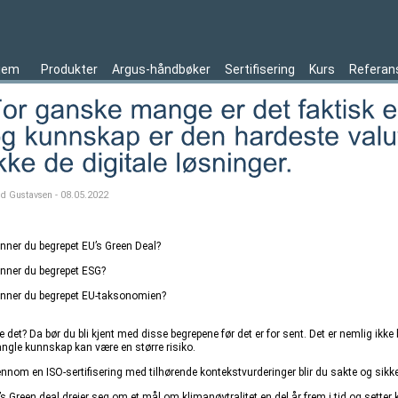
jem
Produkter
Argus-håndbøker
Sertifisering
Kurs
Referan
ld Gustavsen - 08.05.2022
enner du begrepet EU’s Green Deal?
enner du begrepet ESG?
enner du begrepet EU-taksonomien?
e det? Da bør du bli kjent med disse begrepene før det er for sent. Det er nemlig ikke
ngle kunnskap kan være en større risiko.
ennom en ISO-sertifisering med tilhørende kontekstvurderinger blir du sakte og sikk
s Green deal dreier seg om et mål om klimanøytralitet en del år frem i tid og setter