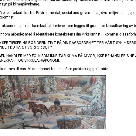
nsyn på klimapåvirkning.
G er en forkortelse for; Environmental, social and governance, dvs: miljømessige, 
rksomhet.
-taksonomien er de bærekraftskriteriene som legges til grunn for klassifisering av b
ennom arbeidet med å identifisere konteksten i din virksomhet – kommer disse forho
O-SERTIFISERING BØR DEFINITIVT PÅ DIN DAGSORDEN ETTER VÅRT SYN – DER
NDER DU HAR. HVORFOR DET?
GEN HANDLER MED FOLK SOM IKKE TAR KLIMA PÅ ALVOR, IKKE BEHANDLER SINE
REKRAFT OG SIRKULÆRØKONOMI.
lkommen til oss. Vi drar lasset for deg på en praktisk og god måte.