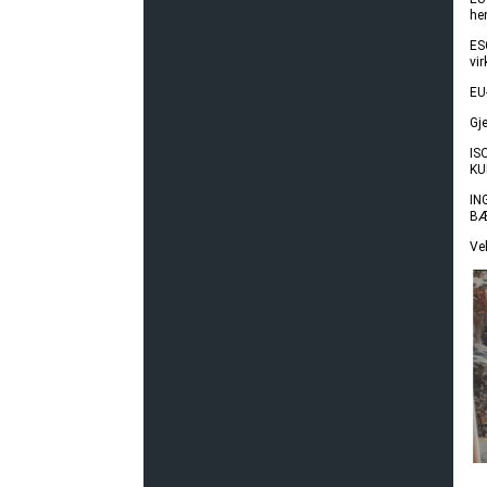
he
ES
vi
EU
Gj
IS
KU
IN
BÆ
Ve