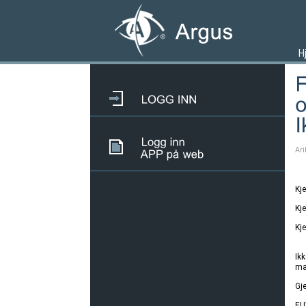
H
Ari
Kj
Kj
Kj
Ikk
ma
Gj
EU’