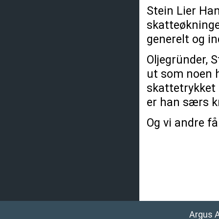
Stein Lier Han
skatteøkninge
generelt og in
Oljegründer, 
ut som noen h
skattetrykket i
er han særs kr
Og vi andre få
Argus 