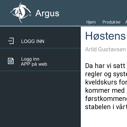
Hjem
Produkter
Arild Gustavsen
Da har vi satt
regler og syst
kveldskurs fo
kommer med ny
førstkommende
stabelen i vå