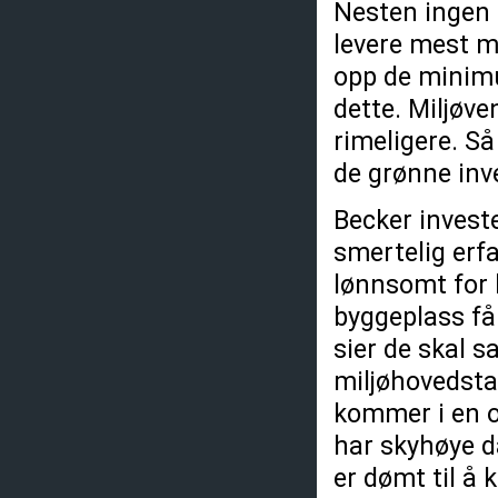
Nesten ingen a
levere mest mu
opp de minimum
dette. Miljøve
rimeligere. Så
de grønne inv
Becker investe
smertelig erfa
lønnsomt for b
byggeplass få
sier de skal s
miljøhovedstad
kommer i en ov
har skyhøye d
er dømt til å 