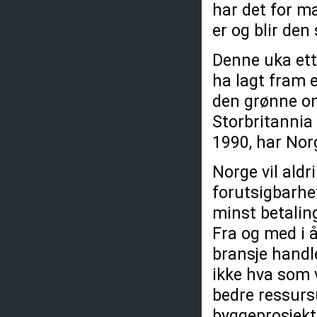
har det for ma
er og blir den
Denne uka ette
ha lagt fram 
den grønne om
Storbritannia
1990, har Norg
Norge vil aldr
forutsigbarhe
minst betaling
Fra og med i å
bransje handl
ikke hva som v
bedre ressursu
byggeprosjekt