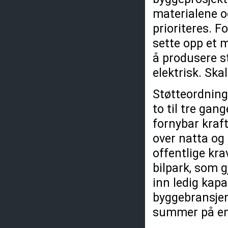
materialene o
prioriteres. F
sette opp et 
å produsere st
elektrisk. Ska
Støtteordning
to til tre ga
fornybar kraft
over natta og e
offentlige kr
bilpark, som gj
inn ledig kapa
byggebransjen 
summer på en 