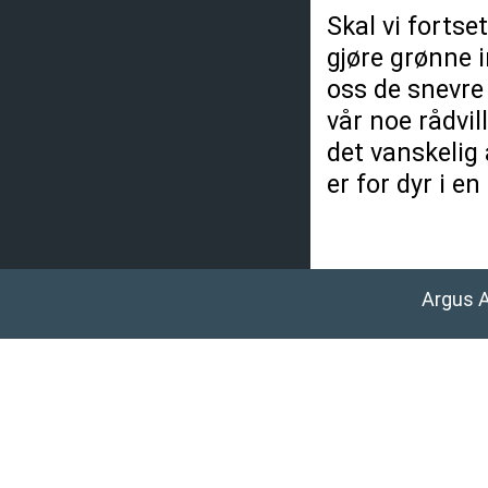
Skal vi fortse
gjøre grønne i
oss de snevre 
vår noe rådvil
det vanskelig 
er for dyr i e
Argus 