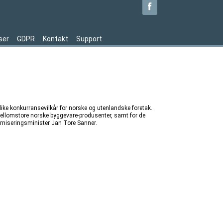
ser
GDPR
Kontakt
Support
 like konkurransevilkår for norske og utenlandske foretak.
mellomstore norske byggevare-produsenter, samt for de
rniseringsminister Jan Tore Sanner.