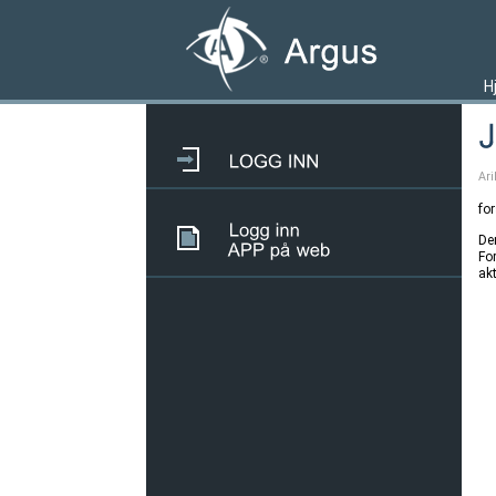
H
Ari
fo
Den
Fo
ak