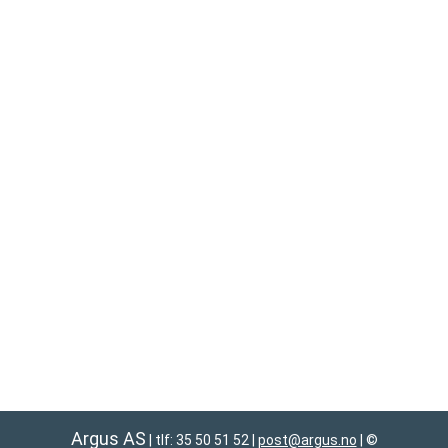
Argus AS
| tlf: 35 50 51 52
|
post@argus.no
|
©