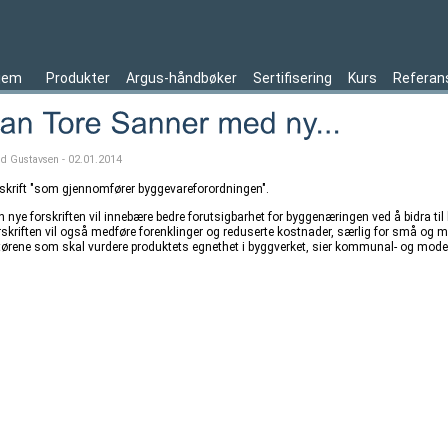
jem
Produkter
Argus-håndbøker
Sertifisering
Kurs
Referan
ld Gustavsen - 02.01.2014
rskrift "som gjennomfører byggevareforordningen".
 nye forskriften vil innebære bedre forutsigbarhet for byggenæringen ved å bidra til
rskriften vil også medføre forenklinger og reduserte kostnader, særlig for små og 
tørene som skal vurdere produktets egnethet i byggverket, sier kommunal- og mode