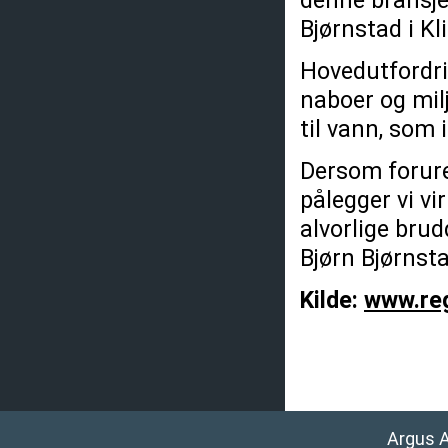
denne bransjen
Bjørnstad i Kl
Hovedutfordri
naboer og mil
til vann, som 
Dersom forure
pålegger vi v
alvorlige brud
Bjørn Bjørnsta
Kilde:
www.reg
Argus 