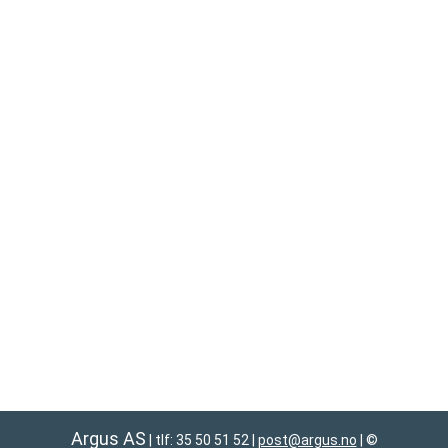
Argus AS
| tlf: 35 50 51 52
|
post@argus.no
|
©