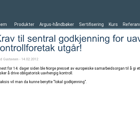
jem
Produkter
Argus-håndbøker
Sertifisering
Kurs
Referan
ld Gustavsen - 14.02.2012
nest for 14. dager siden ble Norge presset av europeiske samarbeidsorgan til å gi e
ker å drive obligatorisk uavhengig kontroll.
praksis vil man da kunne benytte "lokal godkjenning".