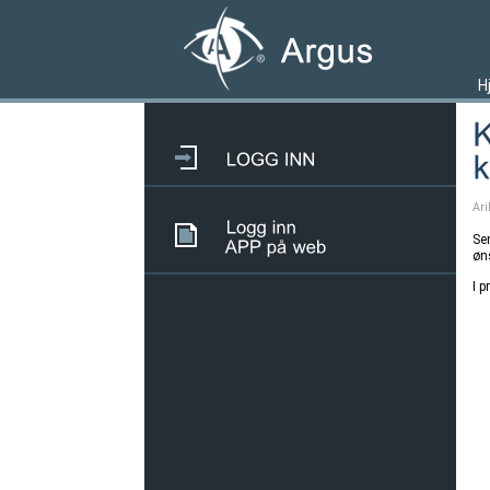
H
Ari
Se
øns
I 