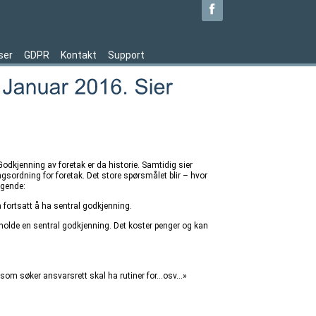
ser
GDPR
Kontakt
Support
Godkjenning av foretak er da historie. Samtidig sier
sordning for foretak. Det store spørsmålet blir – hvor
lgende:
 fortsatt å ha sentral godkjenning.
eholde en sentral godkjenning. Det koster penger og kan
ak som søker ansvarsrett skal ha rutiner for…osv…»