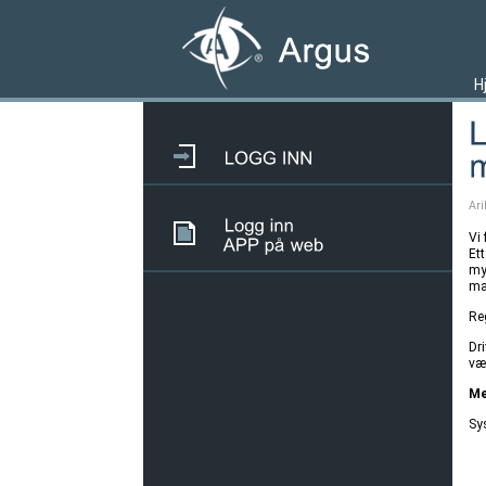
H
Ari
Vi 
Et
my
ma
Re
Dr
væ
Me
Sy