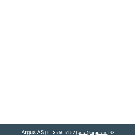
Argus AS
| tlf: 35 50 51 52
|
post@argus.no
|
©