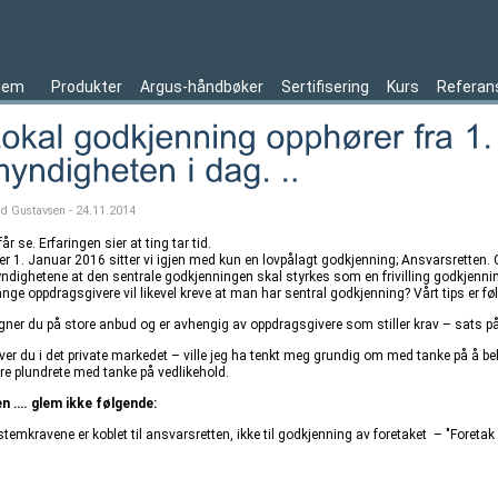
jem
Produkter
Argus-håndbøker
Sertifisering
Kurs
Referan
ld Gustavsen - 24.11.2014
får se. Erfaringen sier at ting tar tid.
ter 1. Januar 2016 sitter vi igjen med kun en lovpålagt godkjenning; Ansvarsretten. 
ndighetene at den sentrale godkjenningen skal styrkes som en frivilling godkjenning
nge oppdragsgivere vil likevel kreve at man har sentral godkjenning? Vårt tips er fø
gner du på store anbud og er avhengig av oppdragsgivere som stiller krav – sats på
iver du i det private markedet – ville jeg ha tenkt meg grundig om med tanke på å b
re plundrete med tanke på vedlikehold.
n …. glem ikke følgende:
stemkravene er koblet til ansvarsretten, ikke til godkjenning av foretaket – "Foret