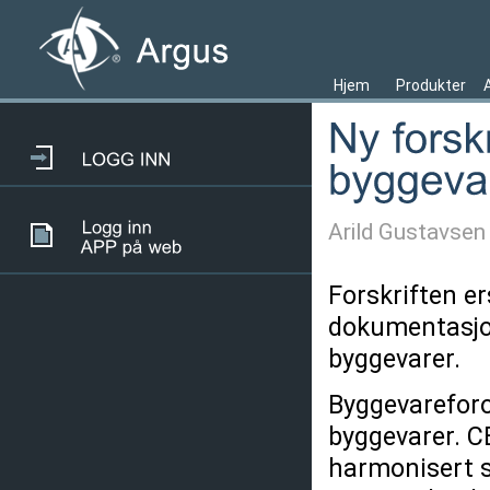
Hjem
Produkter
Arild Gustavsen
Forskriften er
dokumentasjon
byggevarer.
Byggevareforo
byggevarer. C
harmonisert s