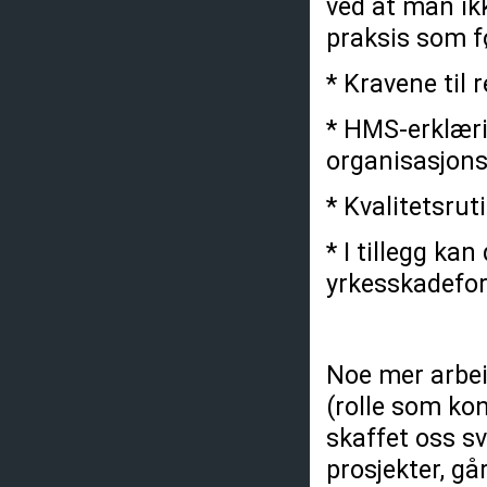
ved at man i
praksis som f
* Kravene til 
* HMS-erklæri
organisasjonsp
* Kvalitetsrut
* I tillegg ka
yrkesskadefor
Noe mer arbei
(rolle som ko
skaffet oss sv
prosjekter, gå