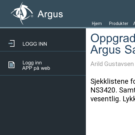
Hjem
Produkter
Arild Gustavsen
Sjekklistene f
NS3420. Samti
vesentlig. Lyk