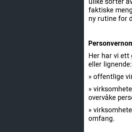
ulike sorter a
faktiske mengd
ny rutine for
Personverno
Her har vi ett
eller lignende
» offentlige 
» virksomheter
overvåke pers
» virksomhete
omfang.