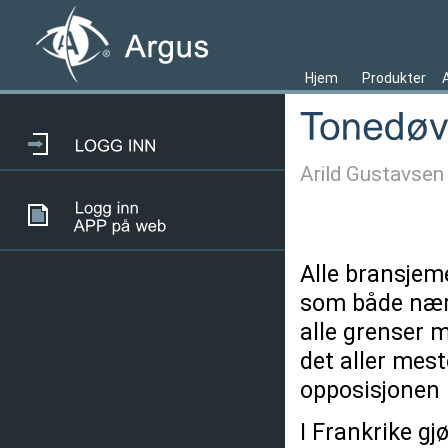
Hjem
Produkter
Arild Gustavsen
Alle bransjem
som både næri
alle grenser 
det aller mest
opposisjonen p
I Frankrike gj