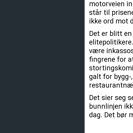
motorveien inn
står til prise
ikke ord mot d
Det er blitt 
elitepolitiker
være inkassose
fingrene for a
stortingskomit
galt for bygg-
restaurantnæ
Det sier seg 
bunnlinjen ikk
dag. Det bør 