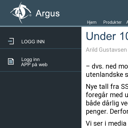
Hjem
Produkter
Arild Gustavsen
– dvs. ned mot
utenlandske s
Nye tall fra S
foregår med ute
både dårlig ve
penger. Derfor
Vi ser i media