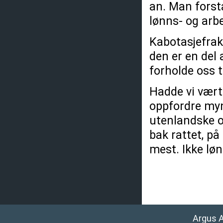
an. Man forstå
lønns- og arbe
Kabotasjefrak
den er en del 
forholde oss ti
Hadde vi vært 
oppfordre myn
utenlandske o
bak rattet, på
mest. Ikke løn
Argus 