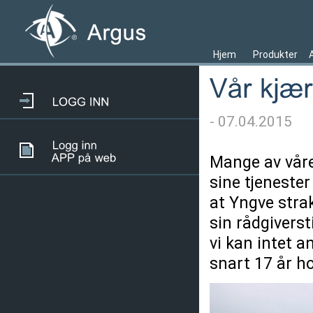
Hjem
Produkter
- 07.04.2015
Mange av våre
sine tjenester
at Yngve straks
sin rådgiverst
vi kan intet 
snart 17 år h