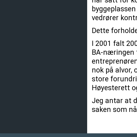
har satt for ko
byggeplassen e
vedrører kont
Dette forholde
I 2001 falt 2
BA-næringen f
entreprenøren 
nok på alvor,
store forundri
Høyesterett og
Jeg antar at 
saken som nå 