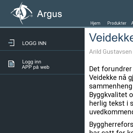
Hjem
Produkter
Arild Gustavsen
Det forundrer
Veidekke nå gj
sammenheng me
Byggkvalitet 
herlig tekst 
uvedkommend
Byggherreforsk