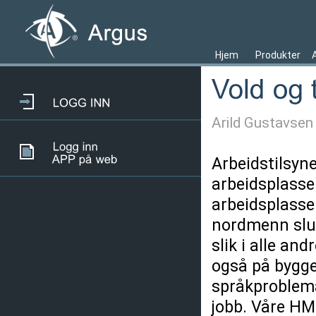
Hjem
Produkter
Arild Gustavsen
Arbeidstilsyne
arbeidsplassen
arbeidsplasser
nordmenn slutt
slik i alle an
også på byggep
språkproblemat
jobb. Våre HM